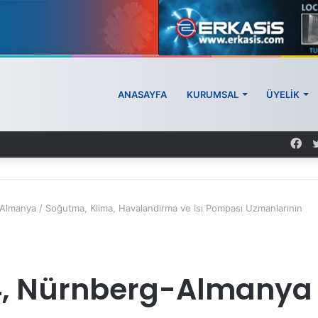
ANASAYFA
KURUMSAL
ÜYELİK
Almanya / Soğutma, Klima, Havalandırma ve Isı Pompası Uzmanlarının
24, Nürnberg-Almanya