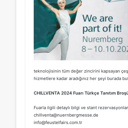
teknolojisinin tüm değer zincirini kapsayan çeşi
hizmetlere kadar aradığınız her şeyi burada bu
CHILLVENTA 2024 Fuarı Türkçe Tanıtım Broşü
Fuarla ilgili detaylı bilgi ve stant rezervasyonları
chillventa@nuernbergmesse.de
info@feustelfairs.com.tr