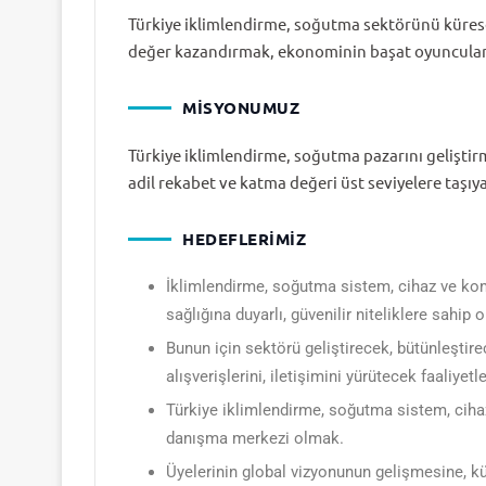
Türkiye iklimlendirme, soğutma sektörünü küres
değer kazandırmak, ekonominin başat oyuncuları
MISYONUMUZ
Türkiye iklimlendirme, soğutma pazarını geliştir
adil rekabet ve katma değeri üst seviyelere taşıy
HEDEFLERİMİZ
İklimlendirme, soğutma sistem, cihaz ve komp
sağlığına duyarlı, güvenilir niteliklere sahi
Bunun için sektörü geliştirecek, bütünleştirece
alışverişlerini, iletişimini yürütecek faaliyetl
Türkiye iklimlendirme, soğutma sistem, ciha
danışma merkezi olmak.
Üyelerinin global vizyonunun gelişmesine, kü