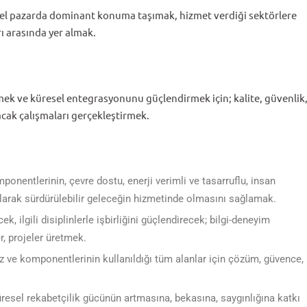
el pazarda dominant konuma taşımak, hizmet verdiği sektörlere
 arasında yer almak.
mek ve küresel entegrasyonunu güçlendirmek için; kalite, güvenlik
acak çalışmaları gerçekleştirmek.
onentlerinin, çevre dostu, enerji verimli ve tasarruflu, insan
p olarak sürdürülebilir geleceğin hizmetinde olmasını sağlamak.
k, ilgili disiplinlerle işbirliğini güçlendirecek; bilgi-deneyim
er, projeler üretmek.
z ve komponentlerinin kullanıldığı tüm alanlar için çözüm, güvence,
resel rekabetçilik gücünün artmasına, bekasına, saygınlığına katkı