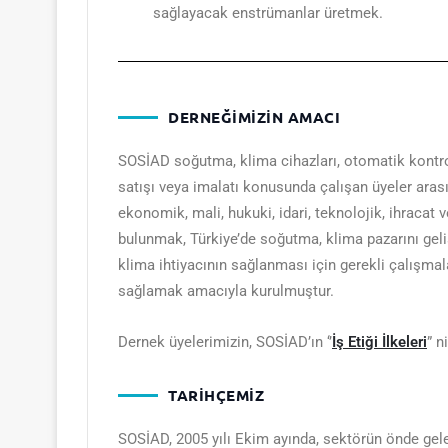
sağlayacak enstrümanlar üretmek.
DERNEĞİMİZİN AMACI
SOSİAD soğutma, klima cihazları, otomatik kontrol c
satışı veya imalatı konusunda çalışan üyeler arasın
ekonomik, mali, hukuki, idari, teknolojik, ihracat 
bulunmak, Türkiye’de soğutma, klima pazarını geli
klima ihtiyacının sağlanması için gerekli çalışmal
sağlamak amacıyla kurulmuştur.
Dernek üyelerimizin, SOSİAD’ın ‘’
İş Etiği İlkeleri
” n
TARİHÇEMİZ
SOSİAD, 2005 yılı Ekim ayında, sektörün önde gelen