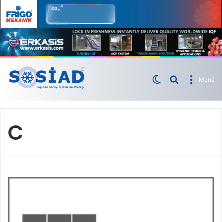
Menü
C