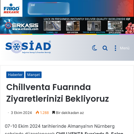
Menü
Haberler
Manşet
Chillventa Fuarında
Ziyaretlerinizi Bekliyoruz
3 Ekim 2024
1.288
Bir dakikadan az
07-10 Ekim 2024 tarihlerinde Almanya’nın Nürnberg
şehrinde düzenlenecek
CHILLVENTA Fuar’ında 9. Salon