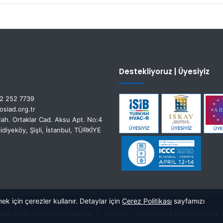
Destekliyoruz | Üyesiyiz
2 252 7739
siad.org.tr
ah. Ortaklar Cad. Aksu Apt. No:4
idiyeköy, Şişli, İstanbul, TÜRKİYE
ek için çerezler kullanır. Detaylar için
Çerez Politikası
sayfamızı
akkı 2026, Tüm Hakları Saklıdır |
SOSİAD
| Designed & Developed by