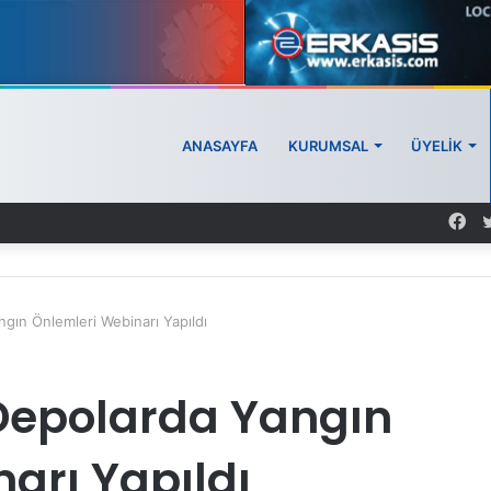
ANASAYFA
KURUMSAL
ÜYELİK
gın Önlemleri Webinarı Yapıldı
Depolarda Yangın
arı Yapıldı