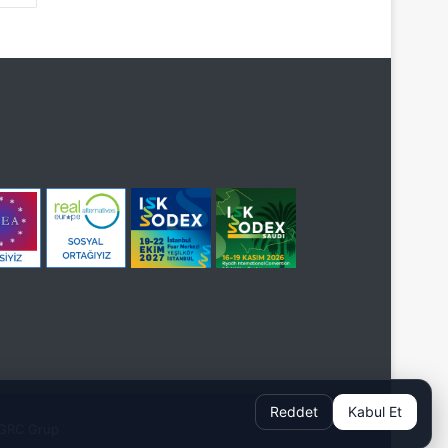
Reddet
Kabul Et
GRC Grup