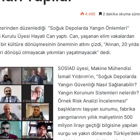
4.485
2 dakika okuma süres
üzerinden düzenlediği “Soğuk Depolarda Yangın Önlemleri”
urulu Üyesi Hayati Can yaptı. Can, yaşanan elim vakalardan
bir kültüre dönüşmesinin öneminin altını çizdi, “Alınan, 20 yılda
geri dönüşü olmayacak yıkımları yaşatmayacak” dedi.
SOSİAD üyesi, Makine Mühendisi
İsmail Yıldırım’ın, “Soğuk Depolarda
Yangın Güvenliği Nasıl Sağlanabilir?
Yangın Korunum Sistemleri nelerdir?
Örnek Risk Analizi İncelenmesi”
başlıklarını taşıyan sunumu, fabrika
yangınlarının yıllık maliyetinin 500
milyon lirayı geçtiği bilgisine yapılan
vurgu ve yakın dönemde Türkiye’deki