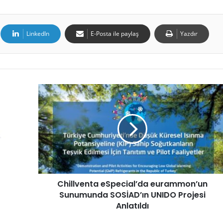
LinkedIn
E-Posta ile paylaş
Yazdır
Chillventa eSpecial’da eurammon’un
Sunumunda SOSİAD’ın UNIDO Projesi
Anlatıldı