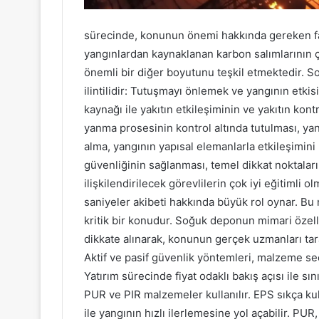
sürecinde, konunun önemi hakkında gereken far
yangınlardan kaynaklanan karbon salımlarının ç
önemli bir diğer boyutunu teşkil etmektedir. S
ilintilidir: Tutuşmayı önlemek ve yangının etkis
kaynağı ile yakıtın etkileşiminin ve yakıtın kont
yanma prosesinin kontrol altında tutulması, yan
alma, yangının yapısal elemanlarla etkileşimini 
güvenliğinin sağlanması, temel dikkat noktaları
ilişkilendirilecek görevlilerin çok iyi eğitimli
saniyeler akibeti hakkında büyük rol oynar. Bu
kritik bir konudur. Soğuk deponun mimari özelli
dikkate alınarak, konunun gerçek uzmanları ta
Aktif ve pasif güvenlik yöntemleri, malzeme s
Yatırım sürecinde fiyat odaklı bakış açısı ile s
PUR ve PIR malzemeler kullanılır. EPS sıkça kul
ile yangının hızlı ilerlemesine yol açabilir. PU