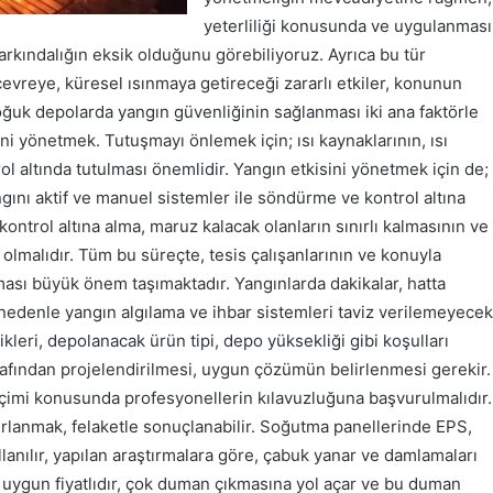
yeterliliği konusunda ve uygulanması
kındalığın eksik olduğunu görebiliyoruz. Ayrıca bu tür
evreye, küresel ısınmaya getireceği zararlı etkiler, konunun
oğuk depolarda yangın güvenliğinin sağlanması iki ana faktörle
ini yönetmek. Tutuşmayı önlemek için; ısı kaynaklarının, ısı
rol altında tutulması önemlidir. Yangın etkisini yönetmek için de;
gını aktif ve manuel sistemler ile söndürme ve kontrol altına
kontrol altına alma, maruz kalacak olanların sınırlı kalmasının ve
 olmalıdır. Tüm bu süreçte, tesis çalışanlarının ve konuyla
 olması büyük önem taşımaktadır. Yangınlarda dakikalar, hatta
 nedenle yangın algılama ve ihbar sistemleri taviz verilemeyecek
kleri, depolanacak ürün tipi, depo yüksekliği gibi koşulları
rafından projelendirilmesi, uygun çözümün belirlenmesi gerekir.
eçimi konusunda profesyonellerin kılavuzluğuna başvurulmalıdır.
ınırlanmak, felaketle sonuçlanabilir. Soğutma panellerinde EPS,
lanılır, yapılan araştırmalara göre, çabuk yanar ve damlamaları
R, uygun fiyatlıdır, çok duman çıkmasına yol açar ve bu duman