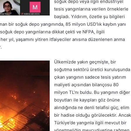
soğuk depo veya ilgili endüstriyel
tesis yangınlarına verilen örneklerle
başladı. Yıldırım, özetle şu bilgileri
anan bir soğuk depo yangınında, 85 milyon USD’lık kaybın yanı
e soğuk depo yangınlarına dikkat çekti ve NFPA, ilgili
her yıl, yaşamını yitiren itfaiyeciler anısına düzenlenen anma
.
Ülkemizde yakın geçmişte, bir
soğutma sektörü üretici kuruluşunda
çıkan yangının sadece tesis yatırım
maliyeti açısından bilançosu 80
milyon TL’nı buldu.
Bu yangının diğer
boyutları ile kayıpları göz önüne
alındığında ne denli telafisi güç, elim
bir hadise olduğu görülecektir. Ancak
Türkiye’de yangınla ilgili mevcut bir
yönetmeliğin mevcudiyetine rağmen,