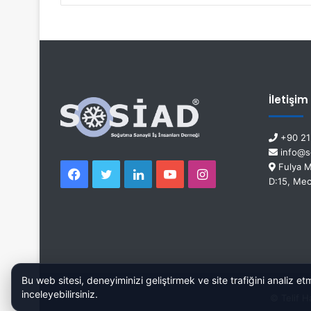
İletişim
+90 21
info@so
Fulya M
D:15, Mec
Bu web sitesi, deneyiminizi geliştirmek ve site trafiğini analiz etm
inceleyebilirsiniz.
© Telif H