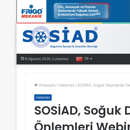
TR
8 Ağustos 2026, Cumartesi
Anasayfa
/
Haberler
/
SOSİAD, Soğuk Depolarda Yan
Haberler
SOSİAD, Soğuk 
Önlemleri Webin