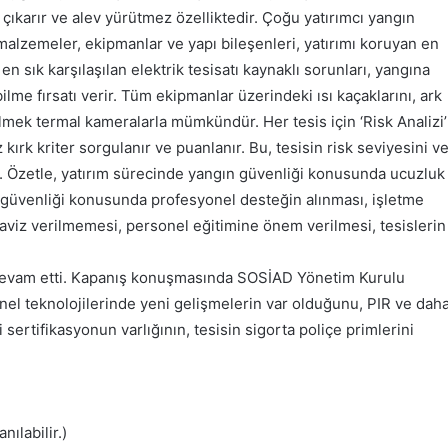
 çıkarır ve alev yürütmez özelliktedir. Çoğu yatırımcı yangın
malzemeler, ekipmanlar ve yapı bileşenleri, yatırımı koruyan en
n sık karşılaşılan elektrik tesisatı kaynaklı sorunları, yangına
me fırsatı verir. Tüm ekipmanlar üzerindeki ısı kaçaklarını, ark
ilmek termal kameralarla mümkündür. Her tesis için ‘Risk Analizi’
 kırk kriter sorgulanır ve puanlanır. Bu, tesisin risk seviyesini v
er. Özetle, yatırım sürecinde yangın güvenliği konusunda ucuzluk
 güvenliği konusunda profesyonel desteğin alınması, işletme
aviz verilmemesi, personel eğitimine önem verilmesi, tesislerin
ile devam etti. Kapanış konuşmasında SOSİAD Yönetim Kurulu
el teknolojilerinde yeni gelişmelerin var olduğunu, PIR ve dah
 sertifikasyonun varlığının, tesisin sigorta poliçe primlerini
ılabilir.)