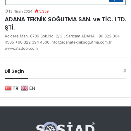
13 Nisan 2024
5.359
ADANA TEKNİK SOĞUTMA SAN. ve TİC. LTD.
ŞTİ.
Acıdere Mah. 6709 Sok.No: 2/G , Sarıçam ADANA +90 322 394
4505 +90 322 394 4506 info@adanatekniksogutma.com.tr
www.atsdoor.com
Dil Seçin
TR
EN