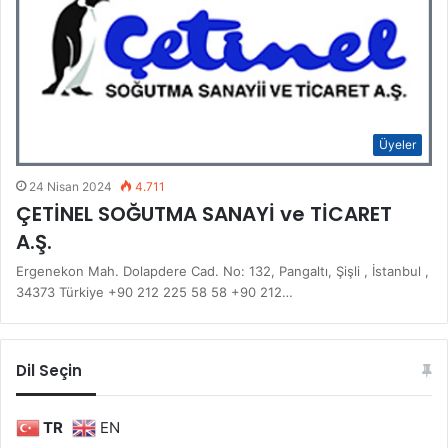
Üyeler
24 Nisan 2024
4.711
ÇETİNEL SOĞUTMA SANAYİ ve TİCARET
A.Ş.
Ergenekon Mah. Dolapdere Cad. No: 132, Pangaltı, Şişli , İstanbul ,
34373 Türkiye +90 212 225 58 58 +90 212…
Dil Seçin
TR
EN