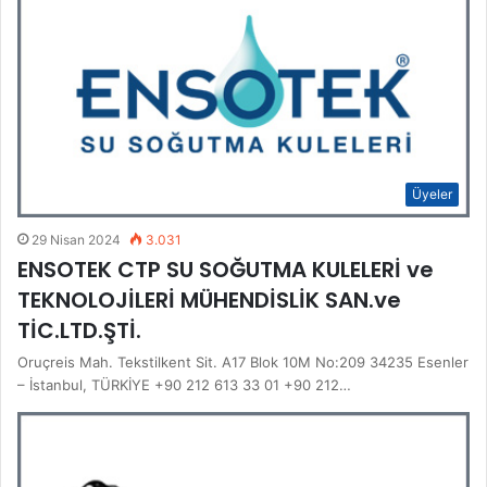
Üyeler
29 Nisan 2024
3.031
ENSOTEK CTP SU SOĞUTMA KULELERİ ve
TEKNOLOJİLERİ MÜHENDİSLİK SAN.ve
TİC.LTD.ŞTİ.
Oruçreis Mah. Tekstilkent Sit. A17 Blok 10M No:209 34235 Esenler
– İstanbul, TÜRKİYE +90 212 613 33 01 +90 212…