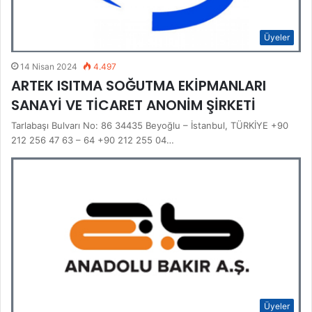
Üyeler
14 Nisan 2024
4.497
ARTEK ISITMA SOĞUTMA EKİPMANLARI
SANAYİ VE TİCARET ANONİM ŞİRKETİ
Tarlabaşı Bulvarı No: 86 34435 Beyoğlu – İstanbul, TÜRKİYE +90
212 256 47 63 – 64 +90 212 255 04…
Üyeler