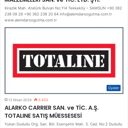
Kirazlık Mah. Atatürk Bulvarı No:114 Tekkeköy – SAMSUN +90 362
238 09 29 +90 362 238 20 64 info@alemdarsogutma.com.tr
www.alemdarsogutma.com.tr
Üyeler
13 Nisan 2024
3.453
ALARKO CARRIER SAN. ve TİC. A.Ş.
TOTALINE SATIŞ MÜESSESESİ
Yukarı Dudullu Org. San. Böl. Esenşehir Mah. 3. Cad. No:2 Dudullu