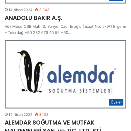
14 Nisan 2024
3.343
ANADOLU BAKIR A.Ş.
Veli Meşe OSB Mah. 3. Yanyol Cad. Eroğlu İnşaat No: 5-9/1 Ergene
– Tekirdağ +90 282 676 40 55 +90…
Üyeler
14 Nisan 2024
3.102
ALEMDAR SOĞUTMA VE MUTFAK
MALZEMELERİ SAN. ve TİC. LTD. ŞTİ.