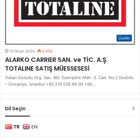
Üyeler
13 Nisan 2024
3.454
ALARKO CARRIER SAN. ve TİC. A.Ş.
TOTALINE SATIŞ MÜESSESESİ
Yukarı Dudullu Org. San. Böl. Esenşehir Mah. 3. Cad. No:2 Dudullu
– Ümraniye, İstanbul +90 216 528 69 00 +90…
Dil Seçin
TR
EN