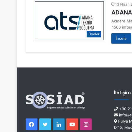
13 Nisan 
ADANA 
Acıdere Ma
4506 info
Üyeler
İncele
İletişim
+90 21
info@so
Fulya M
D:15, Mec