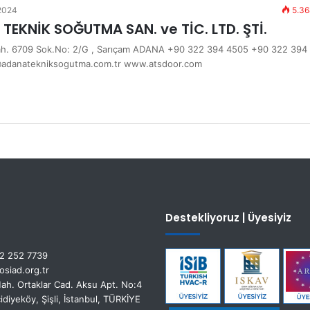
2024
5.36
TEKNİK SOĞUTMA SAN. ve TİC. LTD. ŞTİ.
h. 6709 Sok.No: 2/G , Sarıçam ADANA +90 322 394 4505 +90 322 394
@adanatekniksogutma.com.tr www.atsdoor.com
Destekliyoruz | Üyesiyiz
2 252 7739
siad.org.tr
ah. Ortaklar Cad. Aksu Apt. No:4
idiyeköy, Şişli, İstanbul, TÜRKİYE