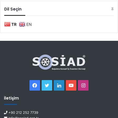
Dil Seçin
TR
EN
İletişim
+90 212 252 7739
info@sosiad.org.tr