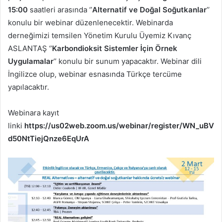
15:00
saatleri arasında ‘’
Alternatif ve Doğal Soğutkanlar
’’
konulu bir webinar düzenlenecektir. Webinarda
derneğimizi temsilen Yönetim Kurulu Üyemiz Kıvanç
ASLANTAŞ ‘’
Karbondioksit Sistemler İçin Örnek
Uygulamalar
’’ konulu bir sunum yapacaktır. Webinar dili
İngilizce olup, webinar esnasında Türkçe tercüme
yapılacaktır.
Webinara kayıt
linki
https://us02web.zoom.us/webinar/register/WN_uBV
d50NtTiejQnze6EqUrA